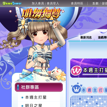
加入會員
會員登入
會員特區
點數 / 儲
|
最新消息
遊戲專