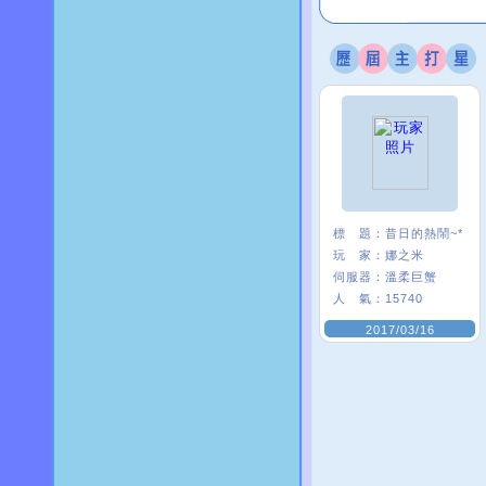
標 題：
昔日的熱鬧~*
玩 家：
娜之米
伺服器：
溫柔巨蟹
人 氣：
15740
2017/03/16