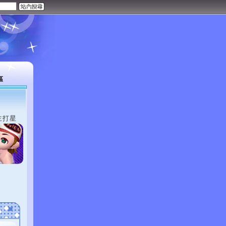
區
主打星