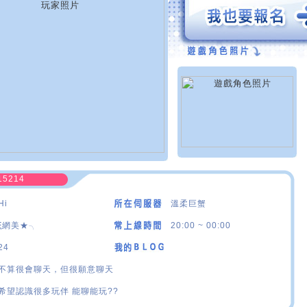
15214
Hi
溫柔巨蟹
ξ網美★╮
20:00 ~ 00:00
24
不算很會聊天，但很願意聊天
希望認識很多玩伴 能聊能玩??