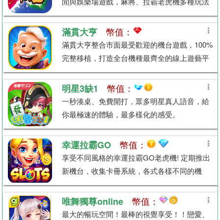
閒與娛樂場遊戲，麻將、拉霸老虎機多種玩法
結合！平台結合麻將、拉霸老虎機，遊玩遊戲
掉徽章，趕快來收集！！
幣值：
滿貫大亨
滿貫大亨整合市面最受歡迎的機台遊戲，100%
完整移植，打造全台機種最齊全的線上遊藝平
台。
幣值：
明星3缺1
一秒湊桌、免費開打，眾多明星真人語音，給
你最極速的體驗，最多樣化的感受。
幣值：
幸運拉霸GO
享受不同風格的幸運拉霸GO老虎機! 定期推出
新機台，收集卡冊系統，各式各樣不同的機
制，億萬彩金等你來開!
幣值：
唯舞獨尊online
最大的暢玩空間！最棒的視覺享受！！戀愛、