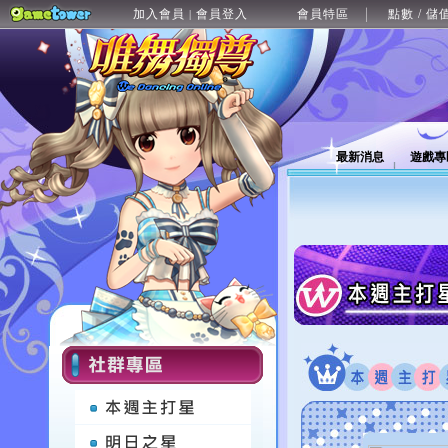
加入會員
會員登入
會員特區
點數 / 儲
|
最新消息
遊戲專