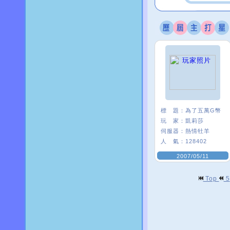
標 題：
為了五萬G幣
玩 家：
凱莉莎
伺服器：
熱情牡羊
人 氣：
128402
2007/05/11
Top
5