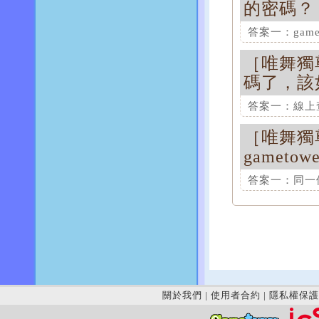
的密碼？
這項解答對您
答案一：gamet
［
唯舞獨尊 
這項解答對您
碼了，該
答案二：唯舞
於遊戲官網首頁
答案一：線上查
員帳號、密碼
［
唯舞獨尊 
這項解答對您
這項解答對您
gameto
答案二：簡訊
若您是使用手
答案一：同一個
「945210
唯舞獨尊遊戲
這項解答對您
這項解答對您
答案三：傳真
請於gamet
詢，線上填單
關於我們
|
使用者合約
|
隱私權保護
本，傳真至客服
傳真時將會與