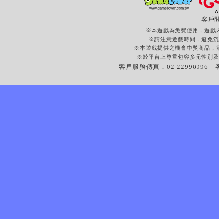
提醒您：
1、若未於戶
客戶
2、若未成年
※本遊戲為免費使用，遊戲
※請注意遊戲時間，避免沉
※本遊戲提供之機會中獎商品，
這項解答對您
※於平台上尊重包容多元性別及
客戶服務傳真：02-22996996