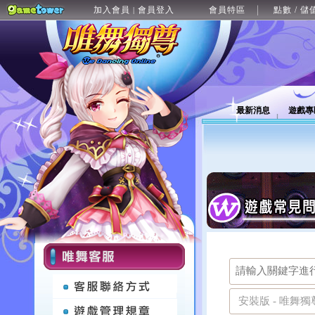
加入會員
會員登入
會員特區
點數 / 儲
|
最新消息
遊戲專