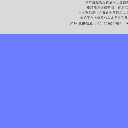
※本遊戲為免費使用，遊戲
※請注意遊戲時間，避免沉
※本遊戲提供之機會中獎商品，
※於平台上尊重包容多元性別及
客戶服務傳真：02-22996996