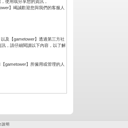
全說明
(B)