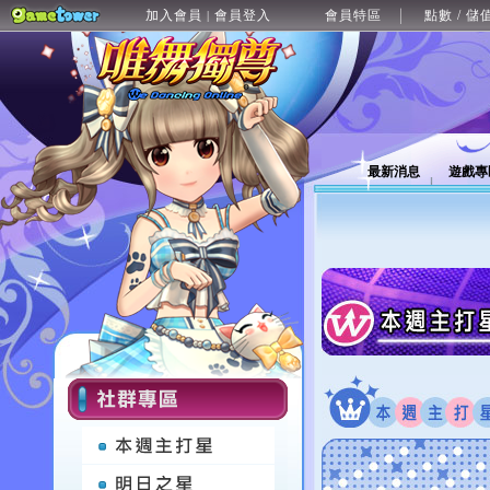
加入會員
會員登入
會員特區
點數 / 儲
|
最新消息
遊戲專