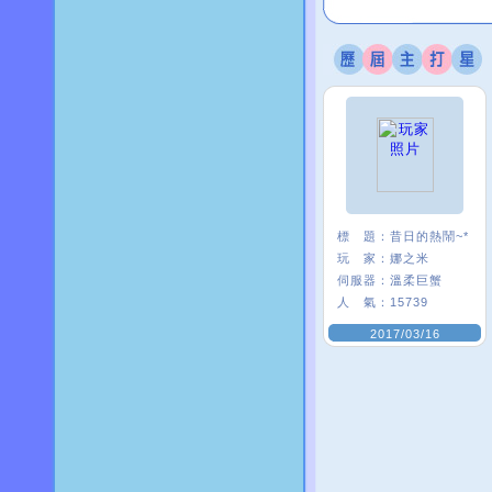
標 題：
昔日的熱鬧~*
玩 家：
娜之米
伺服器：
溫柔巨蟹
人 氣：
15739
2017/03/16