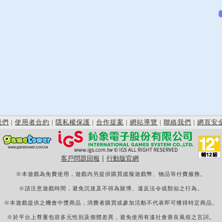
我們
|
使用者合約
|
隱私權保護
|
合作提案
|
網站導覽
|
聯絡我們
|
網頁安
客戶問題回報
|
行動版官網
※本遊戲為免費使用，遊戲內另提供購買虛擬遊戲幣、物品等付費服務。
※請注意遊戲時間，避免沉迷及不得為賭博、違反法令或類似之行為。
※本遊戲提供之機會中獎商品，消費者購買或參加活動不代表即可獲得特定商品。
※於平台上尊重包容多元性別及個體差異，避免使用有違社會善良風俗之言詞。