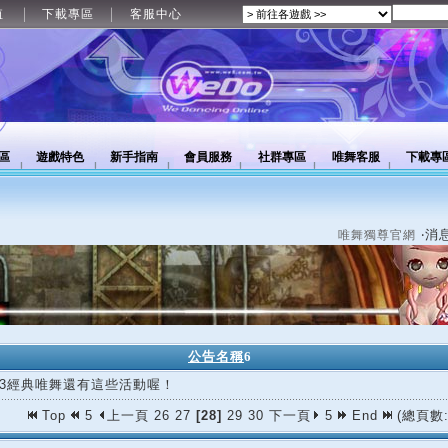
值
下載專區
客服中心
區
遊戲特色
新手指南
會員服務
社群專區
唯舞客服
下載專
‧消
唯舞獨尊官網
公告名稱
6
/13經典唯舞還有這些活動喔！
Top
5
上一頁
26
27
[28]
29
30
下一頁
5
End
(總頁數: