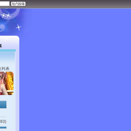
區
息列表
83)