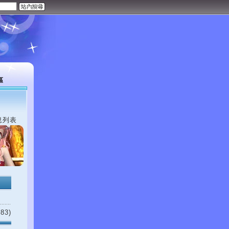
區
息列表
83)