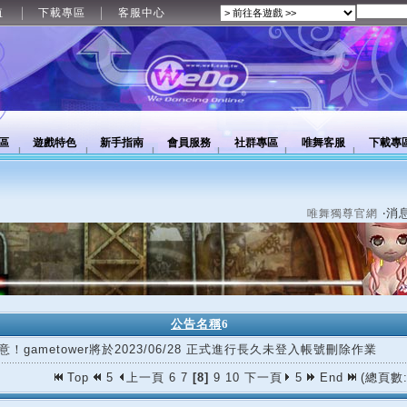
值
下載專區
客服中心
區
遊戲特色
新手指南
會員服務
社群專區
唯舞客服
下載專
‧消
唯舞獨尊官網
公告名稱
6
意！gametower將於2023/06/28 正式進行長久未登入帳號刪除作業
Top
5
上一頁
6
7
[8]
9
10
下一頁
5
End
(總頁數: