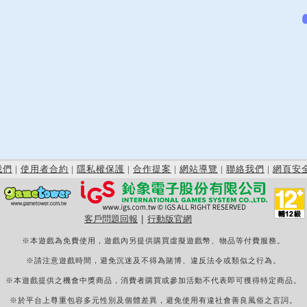
我們
|
使用者合約
|
隱私權保護
|
合作提案
|
網站導覽
|
聯絡我們
|
網頁安
客戶問題回報
|
行動版官網
※本遊戲為免費使用，遊戲內另提供購買虛擬遊戲幣、物品等付費服務。
※請注意遊戲時間，避免沉迷及不得為賭博、違反法令或類似之行為。
※本遊戲提供之機會中獎商品，消費者購買或參加活動不代表即可獲得特定商品。
※於平台上尊重包容多元性別及個體差異，避免使用有違社會善良風俗之言詞。