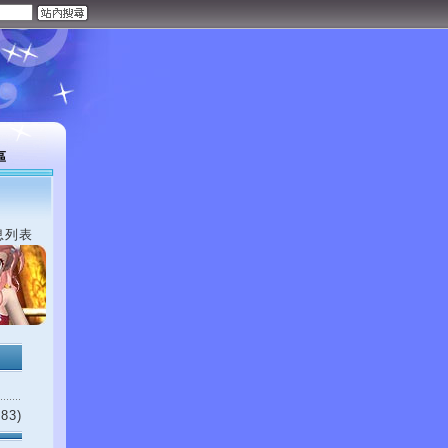
區
息列表
83)