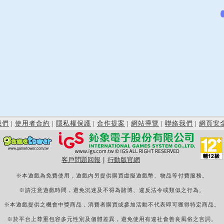
我們
|
使用者合約
|
隱私權保護
|
合作提案
|
網站導覽
|
聯絡我們
|
網頁安
客戶問題回報
|
行動版官網
※本遊戲為免費使用，遊戲內另提供購買虛擬遊戲幣、物品等付費服務。
※請注意遊戲時間，避免沉迷及不得為賭博、違反法令或類似之行為。
※本遊戲提供之機會中獎商品，消費者購買或參加活動不代表即可獲得特定商品。
※於平台上尊重包容多元性別及個體差異，避免使用有違社會善良風俗之言詞。