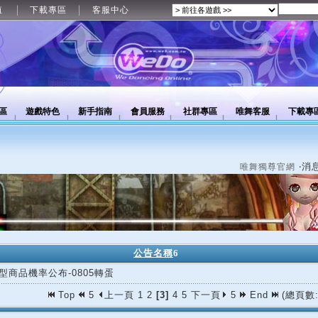
值
下載專區
客服中心
區
遊戲特色
新手指南
會員服務
社群專區
唯舞客服
下載專
‧消
唯舞獨尊官網
公告名稱
6
型商品機率公布-0805轉蛋
Top
5
上一頁
1
2
[3]
4
5
下一頁
5
End
(總頁數: