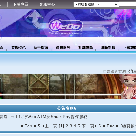
值
下載專區
客服中心
區
遊戲特色
新手指南
會員服務
社群專區
唯舞客服
下載專
‧消
唯舞獨尊官網
公告名稱
6
管道_玉山銀行Web ATM及SmartPay暫停服務
Top
5
上一頁
[1]
2
3
4
5
下一頁
5
End
(總頁數: