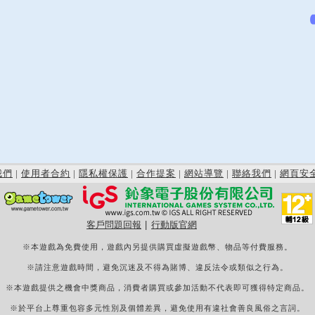
我們
|
使用者合約
|
隱私權保護
|
合作提案
|
網站導覽
|
聯絡我們
|
網頁安
客戶問題回報
|
行動版官網
※本遊戲為免費使用，遊戲內另提供購買虛擬遊戲幣、物品等付費服務。
※請注意遊戲時間，避免沉迷及不得為賭博、違反法令或類似之行為。
※本遊戲提供之機會中獎商品，消費者購買或參加活動不代表即可獲得特定商品。
※於平台上尊重包容多元性別及個體差異，避免使用有違社會善良風俗之言詞。