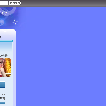
區
息列表
83)