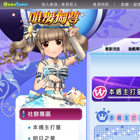
加入會員
會員登入
會員特區
點數 / 儲
|
最新消息
遊戲專