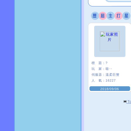
標 題：
?
玩 家：
噷‥
伺服器：
溫柔巨蟹
人 氣：
16227
2018/09/06
T