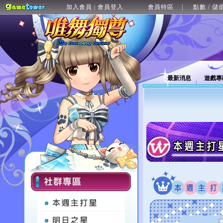
加入會員
會員登入
會員特區
點數 / 儲
|
最新消息
遊戲專