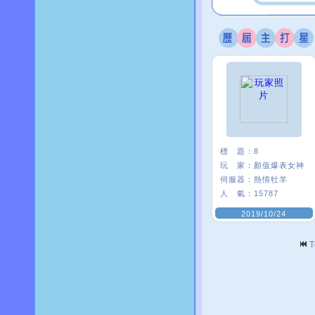
標 題：
8
玩 家：
顏值爆表女神
伺服器：
熱情牡羊
人 氣：
15787
2019/10/24
T