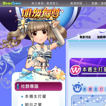
加入會員
會員登入
會員特區
點數 / 儲
|
最新消息
遊戲專