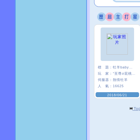
標 題：
牡羊baby嗨起來
玩 家：
°至尊σ屁桃﹑
伺服器：
熱情牡羊
人 氣：
16625
2018/06/21
To