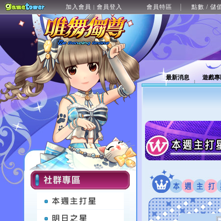
加入會員
會員登入
會員特區
點數 / 儲
|
最新消息
遊戲專