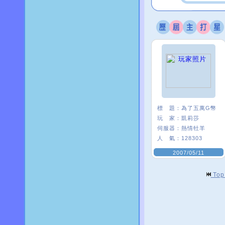
標 題：
為了五萬G幣
玩 家：
凱莉莎
伺服器：
熱情牡羊
人 氣：
128303
2007/05/11
To