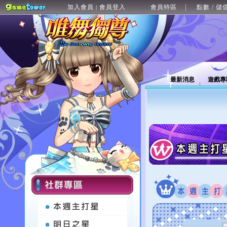
加入會員
會員登入
會員特區
點數 / 儲
|
最新消息
遊戲專