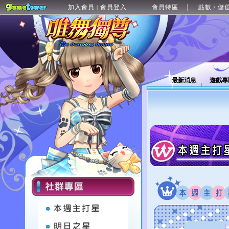
加入會員
會員登入
會員特區
點數 / 儲
|
最新消息
遊戲專