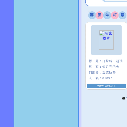
標 題：
打擊特一起玩
玩 家：
偷月亮的兔
伺服器：
溫柔巨蟹
人 氣：
81897
2021/09/07