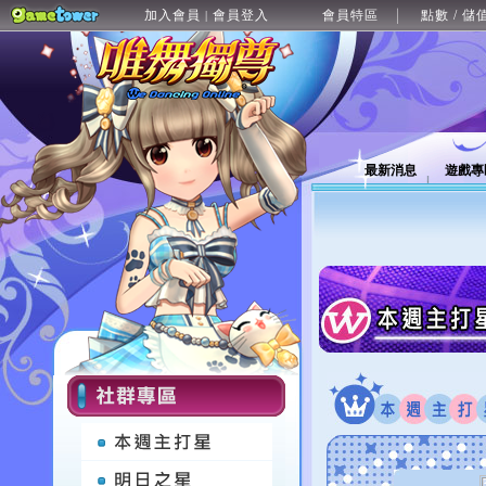
加入會員
會員登入
會員特區
點數 / 儲
|
最新消息
遊戲專