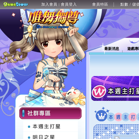
加入會員
會員登入
會員特區
點數 / 儲
|
最新消息
遊戲專