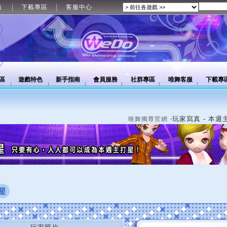
值
下載專區
客服中心
區
遊戲特色
新手指南
會員服務
社群專區
唯舞客服
下載專
‧玩家寫真 - 本週
唯舞獨尊官網