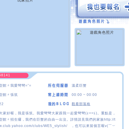
68141
型館〃我愛彎彎=ˇ=
溫柔巨蟹
型館〃張筑
00:00 ~ 00:00
22
觀看部落格
大家好喔，我是張筑。我愛彎彎大家跟我一起愛彎彎(≧<>≦)。重點是，
型館〃招生囉，我們在巨蟹的自由一出沒。詳情請見我們的家族http://t
w.club.yahoo.com/clubs/WE5_stylish/ ，也可以來留個言喔v(￣︶