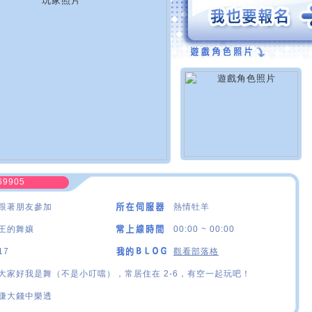
69905
跟著朋友參加
熱情牡羊
王的舞孃
00:00 ~ 00:00
17
觀看部落格
大家好我是舞（不是小叮噹），常居住在 2-6，有空一起玩吧！
賺大錢中樂透