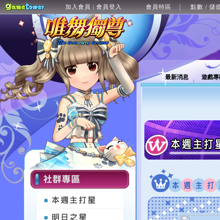
加入會員
會員登入
會員特區
點數 / 儲
|
最新消息
遊戲專