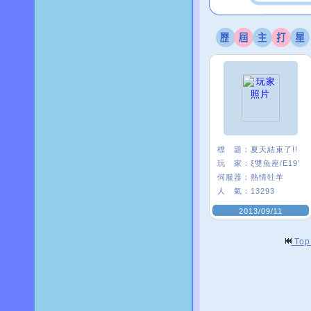
標 題：
夏天結束了!!
玩 家：
ξ雙魚座/E19’
伺服器：
熱情牡羊
人 氣：
13293
2013/09/11
To