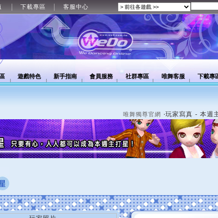
值
下載專區
客服中心
區
遊戲特色
新手指南
會員服務
社群專區
唯舞客服
下載專
‧玩家寫真 - 本週
唯舞獨尊官網