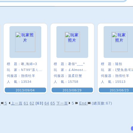
標 題：
啾,海綿<3
標 題：
暑假^___^
標 題：
隨拍
玩 家：
NT99°漾ㄦ海綿
玩 家：
￡Almost★瞳°
玩 家：
ξ雙魚座/E1
伺服器：
熱情牡羊
伺服器：
溫柔巨蟹
伺服器：
熱情牡羊
人 氣：
13534
人 氣：
15758
人 氣：
15513
2013/09/04
2013/08/29
2013/08/23
p
5
上一頁
61
62
[63]
64
65
下一頁
5
End
(總頁數:67)