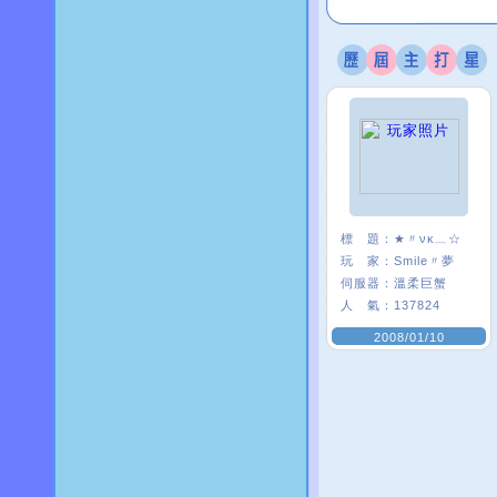
標 題：
★〃νκ﹏☆
玩 家：
Smile〃夢
伺服器：
溫柔巨蟹
人 氣：
137824
2008/01/10