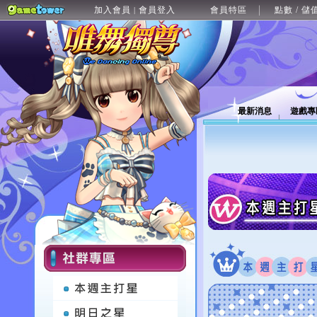
加入會員
會員登入
會員特區
點數 / 儲
|
最新消息
遊戲專