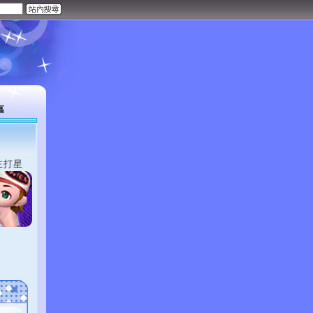
區
主打星