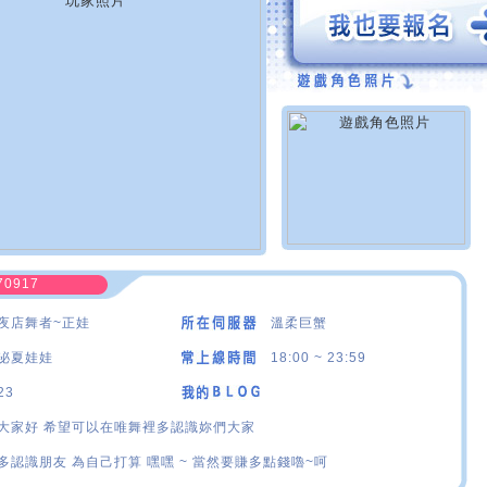
70917
夜店舞者~正娃
溫柔巨蟹
泌夏娃娃
18:00 ~ 23:59
23
大家好 希望可以在唯舞裡多認識妳們大家
多認識朋友 為自己打算 嘿嘿 ~ 當然要賺多點錢嚕~呵