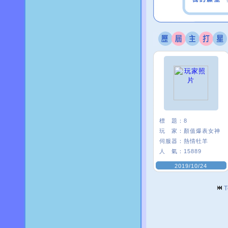
標 題：
8
玩 家：
顏值爆表女神
伺服器：
熱情牡羊
人 氣：
15889
2019/10/24
T