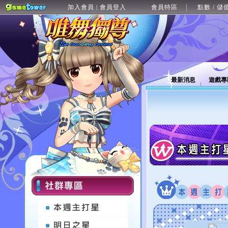
加入會員
會員登入
會員特區
點數 / 儲
|
最新消息
遊戲專