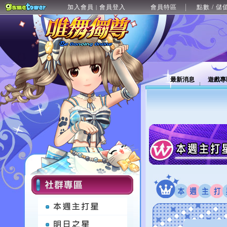
加入會員
會員登入
會員特區
點數 / 儲
|
最新消息
遊戲專