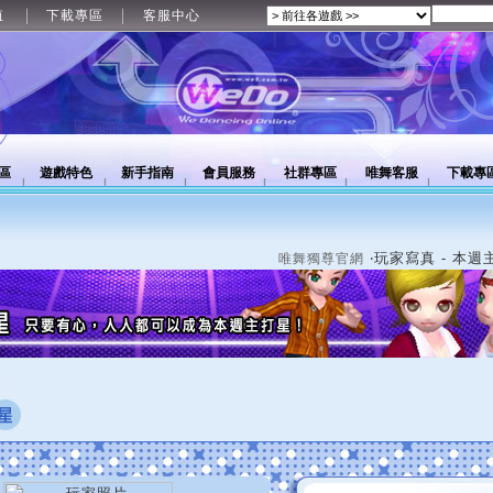
值
下載專區
客服中心
區
遊戲特色
新手指南
會員服務
社群專區
唯舞客服
下載專
‧玩家寫真 - 本週
唯舞獨尊官網