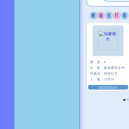
標 題：
8
玩 家：
顏值爆表女神
伺服器：
熱情牡羊
人 氣：
15824
2019/10/24
T