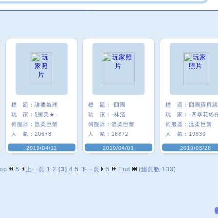
標 題：
誰要氣球
標 題：
·囧團
標 題：
玩 家：
ξ網美★╮
玩 家：
·林淺
玩 家：
·四季花紛
伺服器：
溫柔巨蟹
伺服器：
溫柔巨蟹
伺服器：
溫柔巨蟹
人 氣：
20678
人 氣：
16872
人 氣：
19830
2019/04/11
2019/04/03
2019/03/28
op
5
上一頁
1
2
[3]
4
5
下一頁
5
End
(總頁數:133)