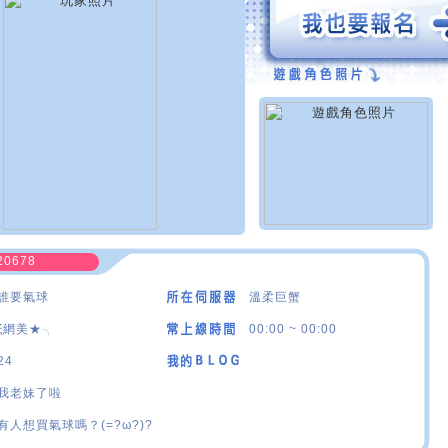
20678
誰要氣球
溫柔巨蟹
ξ網美★╮
00:00 ~ 00:00
24
我老妹了啦
有人想買氣球嗎？(=?ω?)?