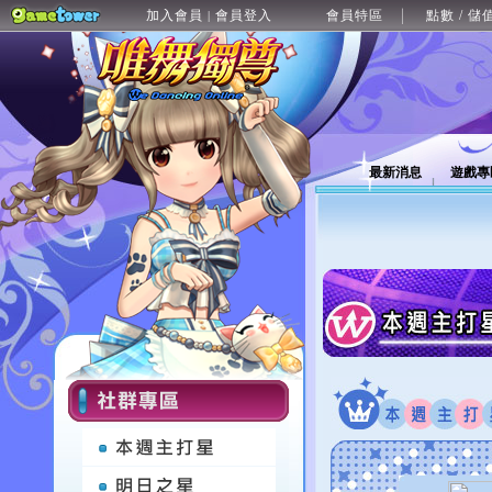
加入會員
會員登入
會員特區
點數 / 儲
|
最新消息
遊戲專