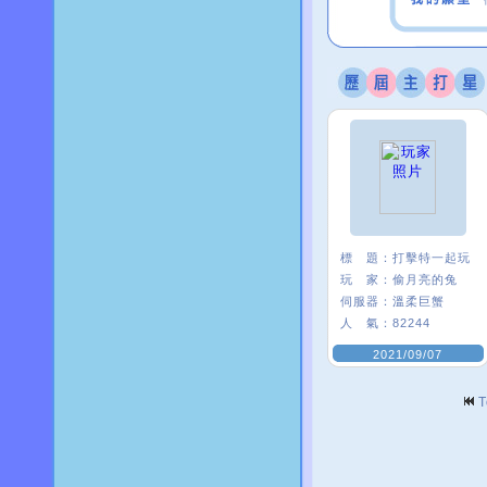
標 題：
打擊特一起玩
玩 家：
偷月亮的兔
伺服器：
溫柔巨蟹
人 氣：
82244
2021/09/07
T