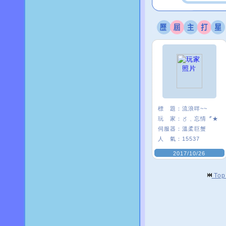
標 題：
流浪咩~~
玩 家：
〥﹑忘情〞★
伺服器：
溫柔巨蟹
人 氣：
15537
2017/10/26
To