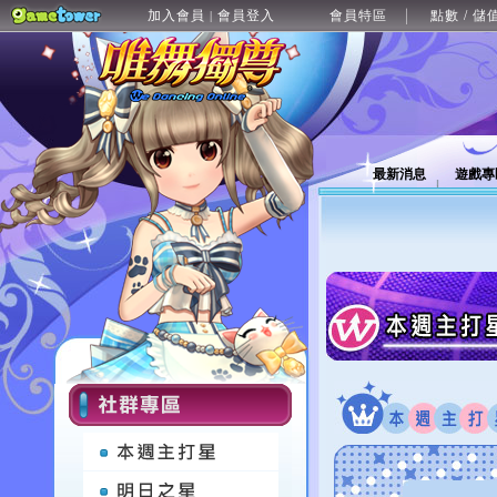
加入會員
會員登入
會員特區
點數 / 儲
|
最新消息
遊戲專