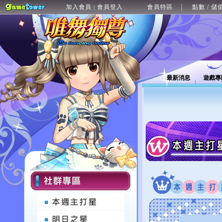
加入會員
會員登入
會員特區
點數 / 儲
|
最新消息
遊戲專