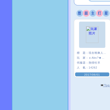
標 題：
現在唯舞人好少:(
玩 家：
￠Abs?★安啾
伺服器：
熱情牡羊
人 氣：
14262
2017/06/01
To