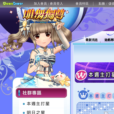
加入會員
會員登入
會員特區
點數 / 儲
|
最新消息
遊戲專