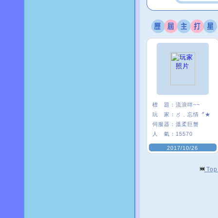
標 題：
流浪咩~~
玩 家：
〥﹑忘情〞★
伺服器：
溫柔巨蟹
人 氣：
15570
2017/10/26
To