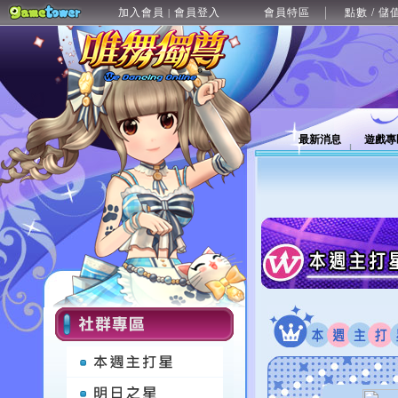
加入會員
會員登入
會員特區
點數 / 儲
|
最新消息
遊戲專