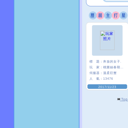
標 題：
奔放的女子.
玩 家：
桃樂絲春期ι﹑
伺服器：
溫柔巨蟹
人 氣：
13476
2017/11/23
To