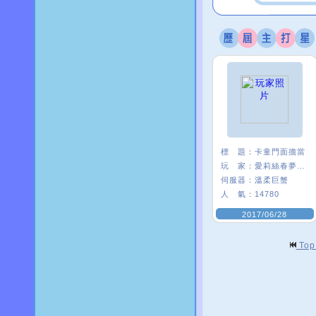
標 題：
卡童門面擔當
玩 家：
愛莉絲春夢ι﹑
伺服器：
溫柔巨蟹
人 氣：
14780
2017/06/28
To