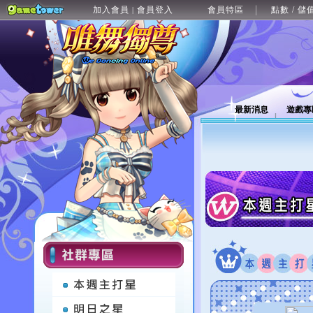
加入會員
會員登入
會員特區
點數 / 儲
|
最新消息
遊戲專