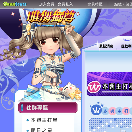
加入會員
會員登入
會員特區
點數 / 儲
|
最新消息
遊戲專