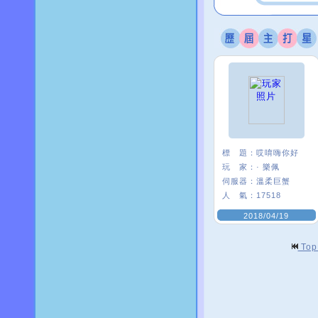
標 題：
哎唷嗨你好
玩 家：
· 樂佩
伺服器：
溫柔巨蟹
人 氣：
17518
2018/04/19
To