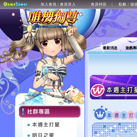
加入會員
會員登入
會員特區
點數 / 儲
|
最新消息
遊戲專