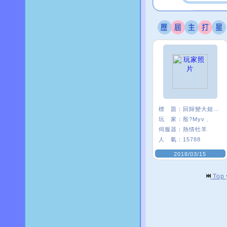
標 題：
回歸變大姐姐是怎樣
玩 家：
殷?Myv﹑
伺服器：
熱情牡羊
人 氣：
15788
2018/03/15
Top