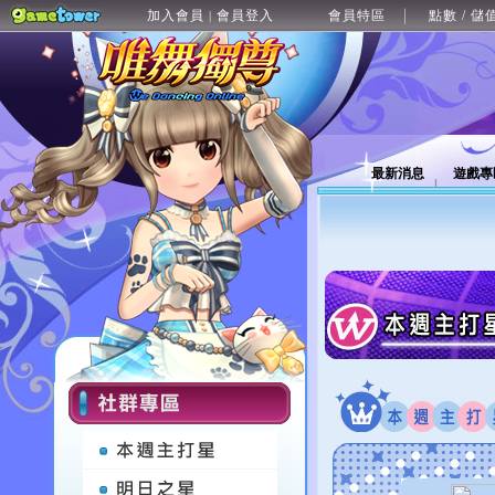
加入會員
會員登入
會員特區
點數 / 儲
|
最新消息
遊戲專