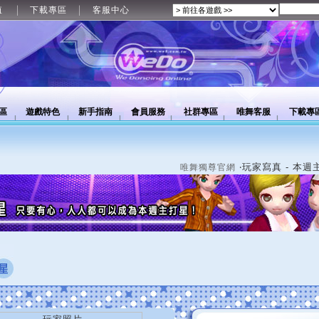
值
下載專區
客服中心
區
遊戲特色
新手指南
會員服務
社群專區
唯舞客服
下載專
‧玩家寫真 - 本週
唯舞獨尊官網