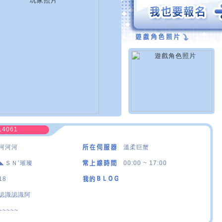
14061
河河河
溫柔巨蟹
◣ＳＮ’璀璨
00:00 ~ 17:00
18
認識認識阿
~~~~~