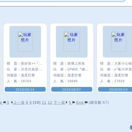
標 題：
新好友++ ^0^
標 題：
玻璃上的魚
標 題：
玩 家：
月亮代表誰心﹑
玩 家：
ξPMIE〞綴圓Q
玩 家：
κ°莓川伊芙
伺服器：
溫柔巨蟹
伺服器：
溫柔巨蟹
伺服器：
溫柔巨蟹
人 氣：
16703
人 氣：
16696
人 氣：
17929
2018/06/14
2018/06/07
2018/05/24
op
5
上一頁
8
9
[10]
11
12
下一頁
5
End
(總頁數:67)