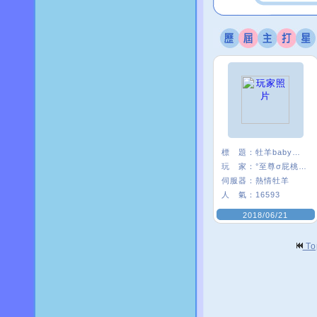
標 題：
牡羊baby嗨起來
玩 家：
°至尊σ屁桃﹑
伺服器：
熱情牡羊
人 氣：
16593
2018/06/21
T