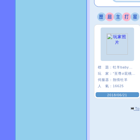
標 題：
牡羊baby嗨起來
玩 家：
°至尊σ屁桃﹑
伺服器：
熱情牡羊
人 氣：
16625
2018/06/21
T