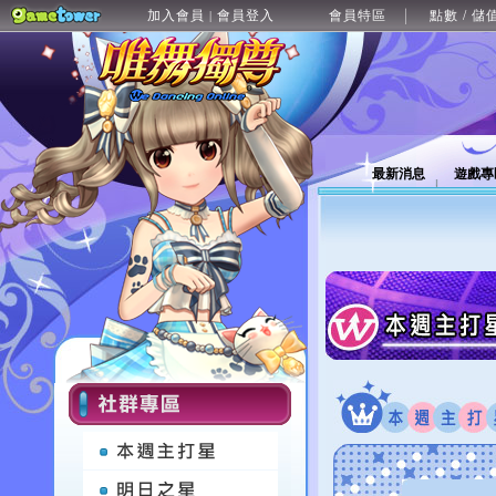
加入會員
會員登入
會員特區
點數 / 儲
|
最新消息
遊戲專