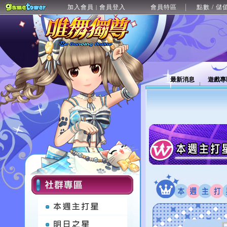
加入會員
會員登入
會員特區
點數 / 儲
|
最新消息
遊戲專