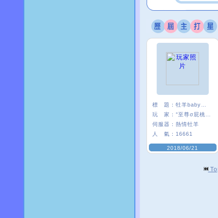
標 題：
牡羊baby嗨起來
玩 家：
°至尊σ屁桃﹑
伺服器：
熱情牡羊
人 氣：
16661
2018/06/21
T