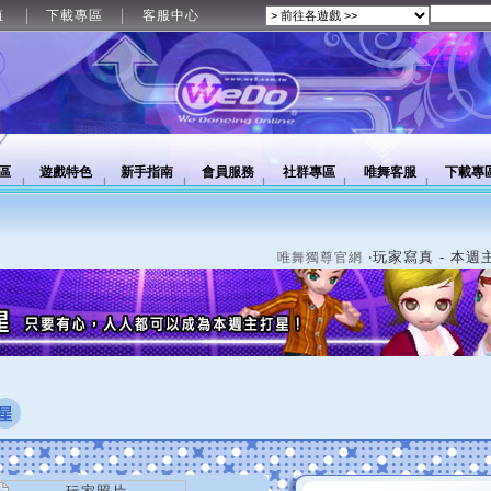
值
下載專區
客服中心
區
遊戲特色
新手指南
會員服務
社群專區
唯舞客服
下載專
‧玩家寫真 - 本週
唯舞獨尊官網