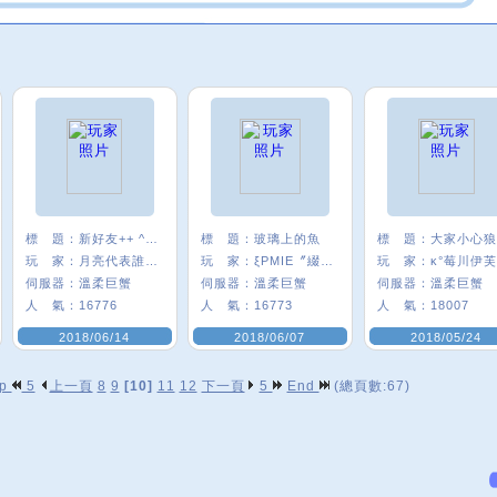
標 題：
新好友++ ^0^
標 題：
玻璃上的魚
標 題：
玩 家：
月亮代表誰心﹑
玩 家：
ξPMIE〞綴圓Q
玩 家：
κ°莓川伊芙
伺服器：
溫柔巨蟹
伺服器：
溫柔巨蟹
伺服器：
溫柔巨蟹
人 氣：
16776
人 氣：
16773
人 氣：
18007
2018/06/14
2018/06/07
2018/05/24
op
5
上一頁
8
9
[10]
11
12
下一頁
5
End
(總頁數:67)