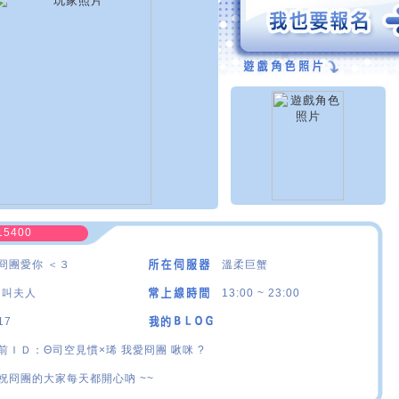
15400
冏團愛你 ＜３
溫柔巨蟹
·叫夫人
13:00 ~ 23:00
17
前ＩＤ：Θ司空見慣×琋 我愛冏團 啾咪 ?
祝冏團的大家每天都開心吶 ~~