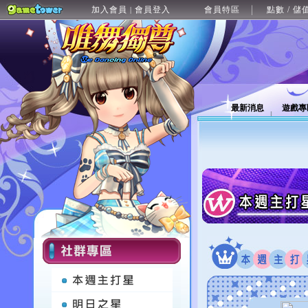
加入會員
會員登入
會員特區
點數 / 儲
|
最新消息
遊戲專