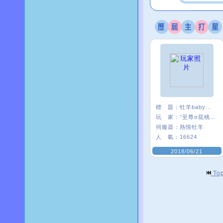
標 題：
牡羊baby嗨起來
玩 家：
°至尊σ屁桃﹑
伺服器：
熱情牡羊
人 氣：
16624
2018/06/21
To