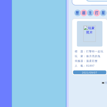
標 題：
打擊特一起玩
玩 家：
偷月亮的兔
伺服器：
溫柔巨蟹
人 氣：
81897
2021/09/07
T