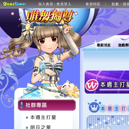
加入會員
會員登入
會員特區
點數 / 儲
|
最新消息
遊戲專