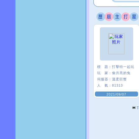
標 題：
打擊特一起玩
玩 家：
偷月亮的兔
伺服器：
溫柔巨蟹
人 氣：
81313
2021/09/07
T