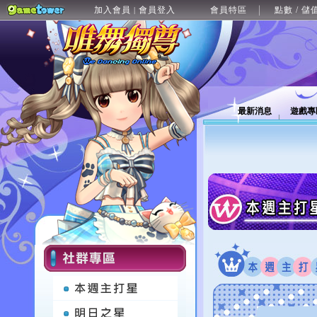
加入會員
會員登入
會員特區
點數 / 儲
|
最新消息
遊戲專