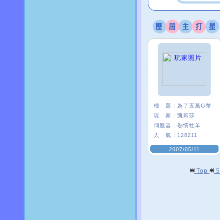
標 題：
為了五萬G幣
玩 家：
凱莉莎
伺服器：
熱情牡羊
人 氣：
128211
2007/05/11
Top
5