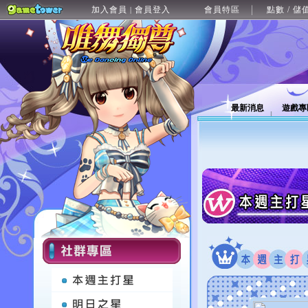
加入會員
會員登入
會員特區
點數 / 儲
|
最新消息
遊戲專