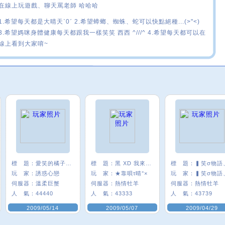
在線上玩遊戲、聊天罵老師 哈哈哈
1.希望每天都是大晴天ˋ0ˊ 2.希望蟑螂、蜘蛛、蛇可以快點絕種...(>"<)
3.希望媽咪身體健康每天都跟我一樣笑笑 西西 ^///^ 4.希望每天都可以在
線上看到大家唷~
標 題：
愛笑的橘子=ˇ=
標 題：
黑 XD 我來哩
標 題：
▍笑σ物語
玩 家：
誘惑心戀
玩 家：
★靠唄τ晴°×
玩 家：
▍笑σ物語
伺服器：
溫柔巨蟹
伺服器：
熱情牡羊
伺服器：
熱情牡羊
人 氣：
44440
人 氣：
43333
人 氣：
43739
2009/05/14
2009/05/07
2009/04/29