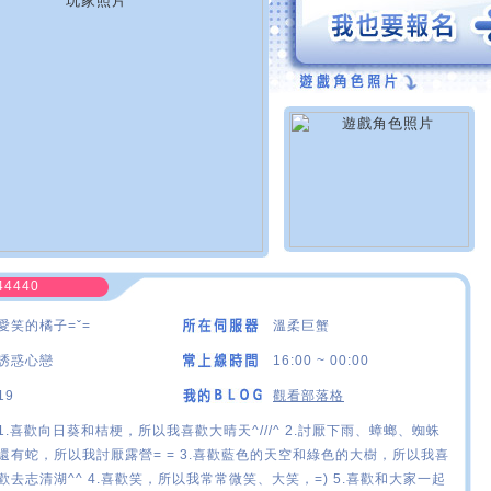
44440
愛笑的橘子=ˇ=
溫柔巨蟹
誘惑心戀
16:00 ~ 00:00
19
觀看部落格
1.喜歡向日葵和桔梗，所以我喜歡大晴天^///^ 2.討厭下雨、蟑螂、蜘蛛
還有蛇，所以我討厭露營= = 3.喜歡藍色的天空和綠色的大樹，所以我喜
歡去志清湖^^ 4.喜歡笑，所以我常常微笑、大笑，=) 5.喜歡和大家一起