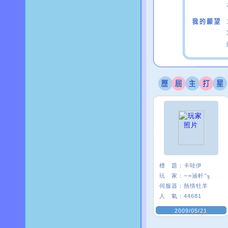
標 題：
卡哇伊
玩 家：
─=涵軒°╖
伺服器：
熱情牡羊
人 氣：
44681
2009/05/21