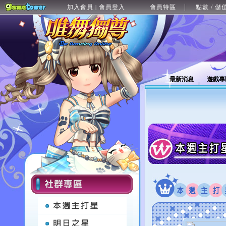
加入會員
會員登入
會員特區
點數 / 儲
|
最新消息
遊戲專