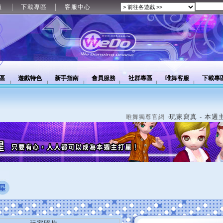
值
下載專區
客服中心
區
遊戲特色
新手指南
會員服務
社群專區
唯舞客服
下載專
‧玩家寫真 - 本週
唯舞獨尊官網