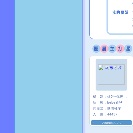
標 題：
娃娃~你幾歲ㄋ？
玩 家：
bebe娃兒
伺服器：
熱情牡羊
人 氣：
44457
2009/03/26