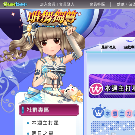
加入會員
會員登入
會員特區
點數 / 儲
|
最新消息
遊戲專