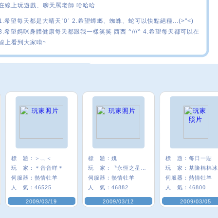
在線上玩遊戲、聊天罵老師 哈哈哈
1.希望每天都是大晴天ˋ0ˊ 2.希望蟑螂、蜘蛛、蛇可以快點絕種...(>"<)
3.希望媽咪身體健康每天都跟我一樣笑笑 西西 ^///^ 4.希望每天都可以在
線上看到大家唷~
標 題：
＞﹏＜
標 題：
媿
標 題：
每日一貼
玩 家：
＊音音咩＊
玩 家：
〝永恆之星☆搗
玩 家：
基隆棉棉冰
伺服器：
熱情牡羊
伺服器：
熱情牡羊
伺服器：
熱情牡羊
人 氣：
46525
人 氣：
46882
人 氣：
46800
2009/03/19
2009/03/12
2009/03/05