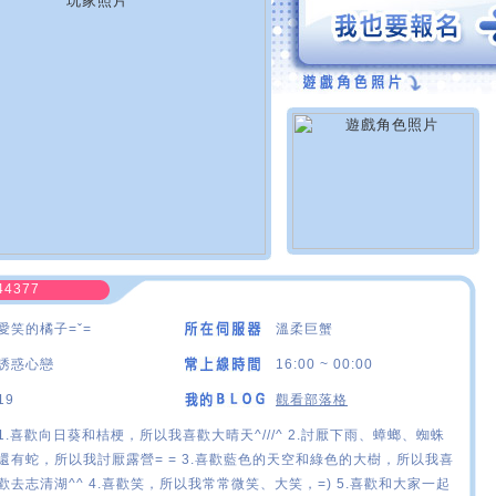
44377
愛笑的橘子=ˇ=
溫柔巨蟹
誘惑心戀
16:00 ~ 00:00
19
觀看部落格
1.喜歡向日葵和桔梗，所以我喜歡大晴天^///^ 2.討厭下雨、蟑螂、蜘蛛
還有蛇，所以我討厭露營= = 3.喜歡藍色的天空和綠色的大樹，所以我喜
歡去志清湖^^ 4.喜歡笑，所以我常常微笑、大笑，=) 5.喜歡和大家一起