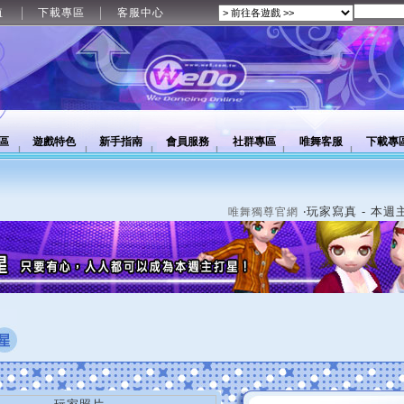
值
下載專區
客服中心
區
遊戲特色
新手指南
會員服務
社群專區
唯舞客服
下載專
‧玩家寫真 - 本週
唯舞獨尊官網