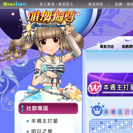
加入會員
會員登入
會員特區
點數 / 儲
|
最新消息
遊戲專