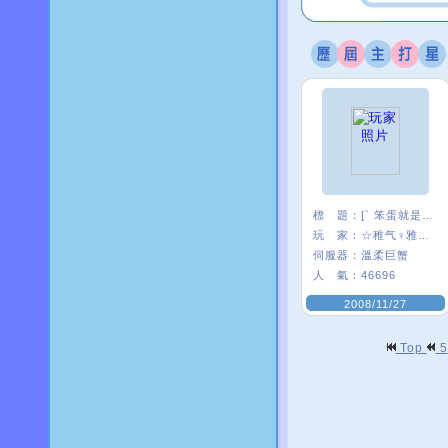
標 題：
[` 笨蛋就是笨蛋]
玩 家：
☆稚气♀雅糖〃
伺服器：
溫柔巨蟹
人 氣：
46696
2008/11/27
Top
5