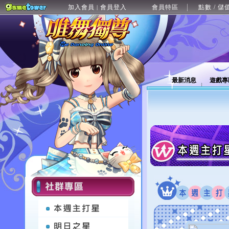
加入會員
會員登入
會員特區
點數 / 儲
|
最新消息
遊戲專