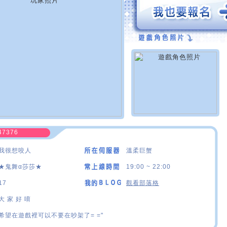
47376
我很想咬人
溫柔巨蟹
★鬼舞α莎莎★
19:00 ~ 22:00
17
觀看部落格
大 家 好 唷
希望在遊戲裡可以不要在吵架了= ="