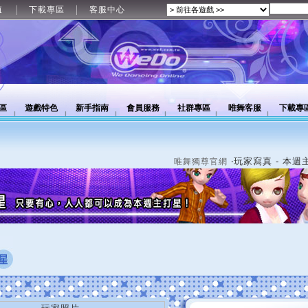
值
下載專區
客服中心
區
遊戲特色
新手指南
會員服務
社群專區
唯舞客服
下載專
‧玩家寫真 - 本週
唯舞獨尊官網