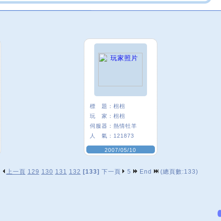
標 題：
枴枴
玩 家：
枴枴
伺服器：
熱情牡羊
人 氣：
121873
2007/05/10
上一頁
129
130
131
132
[133]
下一頁
5
End
(總頁數:133)