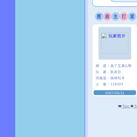
標 題：
為了五萬G幣
玩 家：
凱莉莎
伺服器：
熱情牡羊
人 氣：
128303
2007/05/11
Top
5