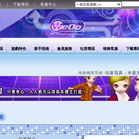
值
下載專區
客服中心
區
遊戲特色
新手指南
會員服務
社群專區
唯舞客服
下載專
‧玩家寫真 - 本週
唯舞獨尊官網