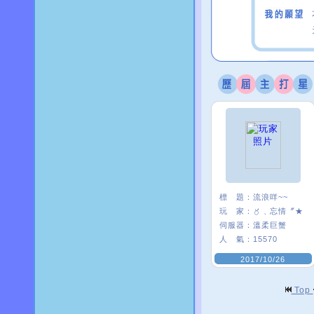
標 題：
流浪咩~~
玩 家：
〥﹑忘情〞★
伺服器：
溫柔巨蟹
人 氣：
15570
2017/10/26
Top