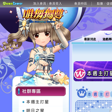
加入會員
會員登入
會員特區
點數 / 儲
|
最新消息
遊戲專