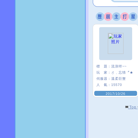
標 題：
流浪咩~~
玩 家：
〥﹑忘情〞★
伺服器：
溫柔巨蟹
人 氣：
15570
2017/10/26
Top