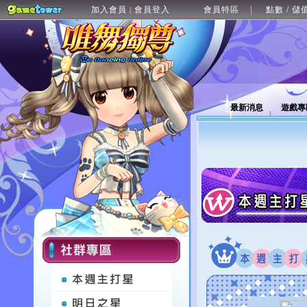
加入會員
會員登入
會員特區
點數 / 儲
|
最新消息
遊戲專