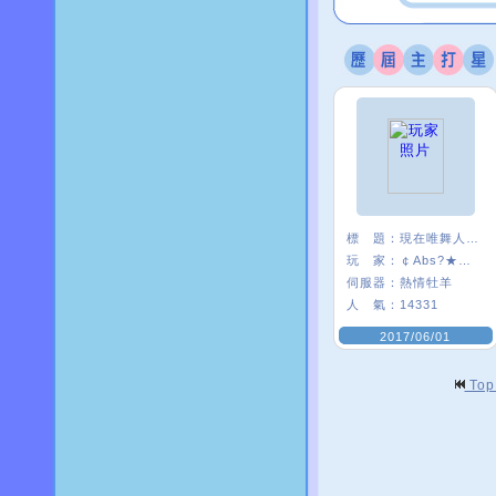
標 題：
現在唯舞人好少:(
玩 家：
￠Abs?★安啾
伺服器：
熱情牡羊
人 氣：
14331
2017/06/01
To