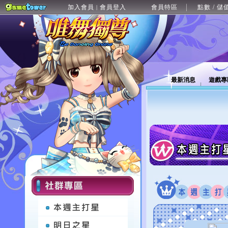
加入會員
會員登入
會員特區
點數 / 儲
|
最新消息
遊戲專