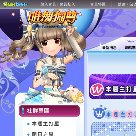
加入會員
會員登入
會員特區
點數 / 儲
|
最新消息
遊戲專