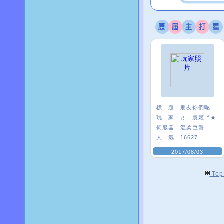
標 題：
朋友你們呢~~
玩 家：
〥﹑虞姬〞★
伺服器：
溫柔巨蟹
人 氣：
16627
2017/08/03
To